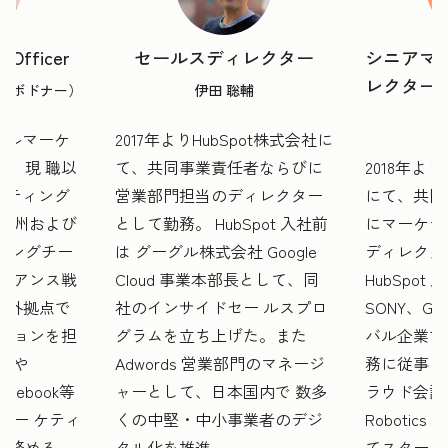
g Officer
セールスディレクター
シニアマ
レクター
ップ・ボドナー）
伊田 聡輔
ーバルマーケ
2017年よりHubSpot株式会社に
者。現 職以
て、共同事業責任者ならびに
2018年より
ーケティング
営業部門担当のディレクター
にて、共同
欧 州および
として勤務。 HubSpot 入社前
にマーケテ
ィングチー
は グーグル株式会社 Google
ディレクタ
ライアンス戦
Cloud 事業本部長として、同
HubSpot
国外拠点で
社のインサイドセー ルスプロ
SONY、G
ーションを担
グラムを立ち上げた。また
バル企業で
edや
Adwords 営業部門のマネージ
務に従事した
uidebook等
ャーとして、日本国内で 数多
ラウド会計ソ
マー ケティ
くの中堅・中小事業者のデジ
Roboti
も務める。
タル化を推進。
てスタート