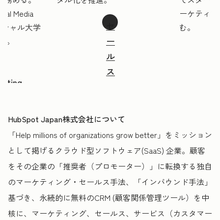
ial Media
ーケティン
セ
マーシャル大学
む。
ー
攻。
ル
ef
ス
keting
デ
cer
:
ィ
din
レ
HubSpot Japan株式会社について
ク
「Help millions of organizations grow better」をミッション
タ
として掲げるクラウド型ソフトウェア(SaaS) 企業。顧客
ー
:
をその企業の「推奨者（プロモーター）」に転換する独自
linkedin
のマーケティング・セールス手法、「インバウンド手法」
基づき、永続的に無料のCRM (顧客関係管理ツール）を中
核に、マーケティング、セールス、サービス（カスタマー