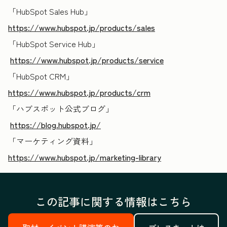
「HubSpot Sales Hub
」
https://www.hubspot.jp/products/sales
「HubSpot Service Hub
」
https://www.hubspot.jp/products/service
「HubSpot CRM
」
https://www.hubspot.jp/products/crm
「ハブスポット公式ブログ
」
https://blog.hubspot.jp/
「マーケティング資料」
https://www.hubspot.jp/marketing-library
この記事に関する情報はこちら