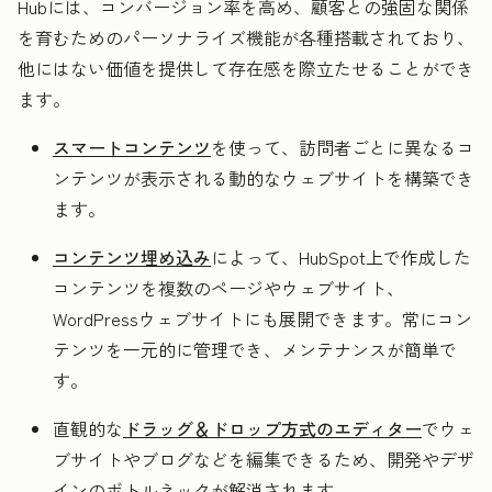
Hubには、コンバージョン率を高め、顧客との強固な関係
を育むためのパーソナライズ機能が各種搭載されており、
他にはない価値を提供して存在感を際立たせることができ
ます。
スマートコンテンツ
を使って、訪問者ごとに異なるコ
ンテンツが表示される動的なウェブサイトを構築でき
ます。
コンテンツ埋め込み
によって、HubSpot上で作成した
コンテンツを複数のページやウェブサイト、
WordPressウェブサイトにも展開できます。常にコン
テンツを一元的に管理でき、メンテナンスが簡単で
す。
直観的な
ドラッグ＆ドロップ方式のエディター
でウェ
ブサイトやブログなどを編集できるため、開発やデザ
インのボトルネックが解消されます。