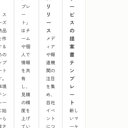
リ
ー
」
プレ
リ
ビ
、ス
ー
ー
ス
ーズ
ト」
ス
の
納品
はチ
提
を作
ーム
メデ
案
する
や個
ィア
書
めの
人で
や報
テ
ンプ
情報
道機
ン
ート
を共
関の
プ
す。
有
注目
レ
事項
し、
を集
ー
テン
見積
め、
ト
レー
の精
自社
に始
度を
イベ
新し
から
上げ
ント
いマ
載さ
てい
につ
ーケ