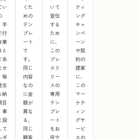
てい
くた
いて
ティ
の
めの
宣伝
ング
、手
テン
する
キャ
で行
プレ
ため
ンペ
作業
ート
に、
ーン
ほと
で
この
や契
どあ
す。
プレ
約の
ませ
同じ
スリ
提案
。毎
内容
リー
に、
発生
なの
スの
この
る納
に金
専用
マー
項目
額が
テン
ケテ
、事
異な
プレ
ィン
に設
る、
ート
グサ
して
同じ
をお
ービ
ルダ
顧客
役立
スの