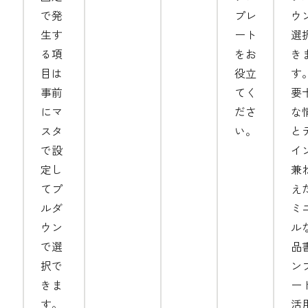
で発
プレ
ウ
生す
ート
選
る項
をお
き
目は
役立
す
事前
てく
要
にマ
ださ
な
スタ
い。
と
で設
イ
定し
兼
てプ
え
ルダ
ミ
ウン
ル
で選
品
択で
ン
きま
ー
す。
活