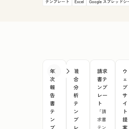
テンプレート
Excel
Google スプレッドシ
年
競
請求
ウ
前へ
次へ
次
合
書テ
ェ
報
分
ンプ
ブ
告
析
レー
サ
書
テ
ト
イ
テ
ン
ト
「請
ン
プ
提
求書
プ
レ
案
テン