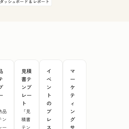
ダッシュボード & レポート
品
見積
イ
マ
テ
書テ
ベ
ー
プ
ンプ
ン
ケ
ー
レー
ト
テ
ト
の
ィ
プ
ン
納品
「見
レ
グ
テン
積書
ス
サ
レー
テン