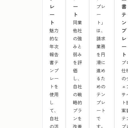
レ
ー
書
プレ
ー
ト
テ
ー
ト
ン
同業
ト」
プ
魅力
他社
は、
レ
的な
の強
請求
ー
年次
みと
業務
ト
報告
弱み
を円
書テ
を評
滑に
プ
ンプ
価
進め
仕
レー
し、
るた
の
トを
自社
めの
ェ
使用
の戦
テン
サ
し
略的
プレ
ト
て、
プラ
ート
案
自社
ンを
で
テ
の活
改善
す。
プ