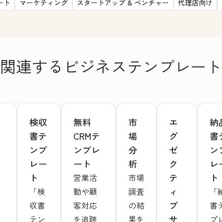
ート
マーケティング
スタートアップ & ベンチャー
代理店向け
関連するビジネステンプレート
検収
無料
市
エ
納
書テ
CRMテ
場
グ
書
ンプ
ンプレ
分
ゼ
ン
レー
ート
析
ク
レ
ト
テ
ト
営業活
市場
ィ
「検
動や顧
調査
「
ブ
収書
客対応
の結
書
サ
テン
を追跡
果を
プ