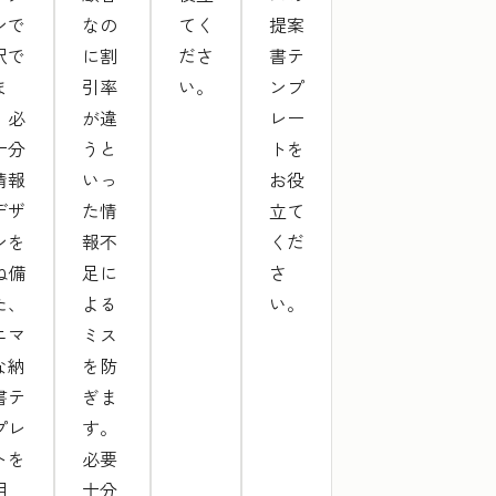
ンで
なの
てく
提案
択で
に割
ださ
書テ
ま
引率
い。
ンプ
。必
が違
レー
十分
うと
トを
情報
いっ
お役
デザ
た情
立て
ンを
報不
くだ
ね備
足に
さ
た、
よる
い。
ニマ
ミス
な納
を防
書テ
ぎま
プレ
す。
トを
必要
用
十分