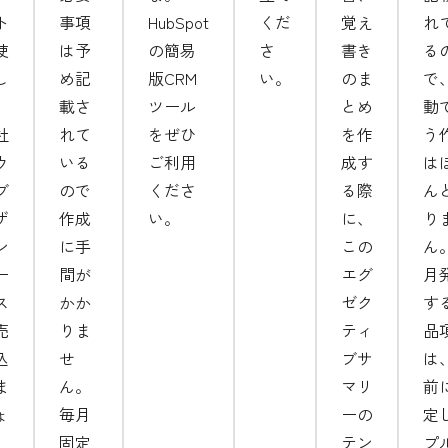
ト
事項
HubSpot
くだ
覚え
れ
使
は予
の簡易
さ
書き
る
し
め記
版CRM
い。
のま
で
、
載さ
ツール
とめ
動
社
れて
をぜひ
を作
う
ウ
いる
ご利用
成す
は
ブ
ので
くださ
る際
ん
ザ
作成
い。
に、
り
ン
に手
この
ん
ー
間が
エグ
月
ス
かか
ゼク
す
売
りま
ティ
品
込
せ
ブサ
は
ま
ん。
マリ
前
ょ
毎月
ーの
定
。
固定
テン
プ