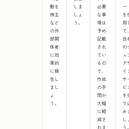
動を
しま
必要
ー
株主
しょ
な事
を
など
う。
項は
用
の外
予め
て
部関
記載
自
係者
され
の
に効
てい
ェ
果的
るの
デ
に報
で、
イ
告し
作成
サ
まし
の手
ビ
ょ
間が
を
う。
大幅
り
に軽
み
減さ
し
れま
う