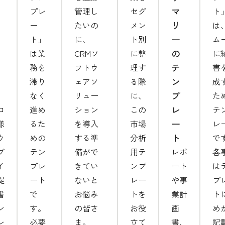
マ
プレ
管理し
セグ
ト
リ
ー
たいの
メン
は
ー
ト」
に、
ト別
ム
の
は業
CRMソ
に整
に
テ
務を
フトウ
理す
書
ン
滞り
ェアソ
る際
成
プ
なく
リュー
に、
た
レ
ロ
進め
ション
この
テ
ー
様
るた
を導入
市場
レ
ト
ウ
めの
する準
分析
で
ブ
テン
備がで
用テ
レポ
各
イ
プレ
きてい
ンプ
ート
は
提
ート
ないと
レー
や事
プ
書
で
お悩み
トを
業計
ト
ン
す。
の皆さ
お役
画
め
レ
必要
ま。
立て
書、
記