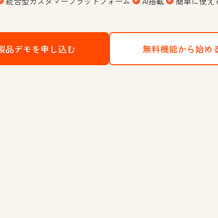
統合型カスタマープラットフォーム
AI搭載
簡単に使え
製品デモを申し込む
HubSpotのCRMプラットフォー
無料機能から始め