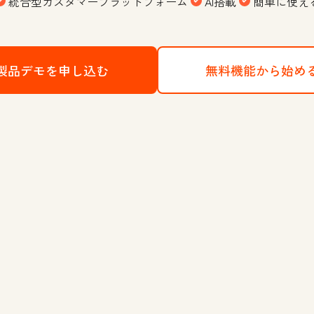
統合型カスタマープラットフォーム
AI搭載
簡単に使え
製品デモを申し込む
HubSpotのCRMプラットフォー
無料機能から始め