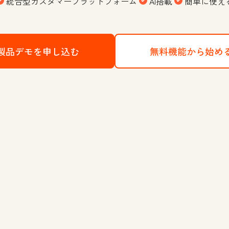
統合型カスタマープラットフォーム
AI搭載
簡単に使え
製品デモを申し込む
HubSpotのCRMプラットフォー
無料機能から始め