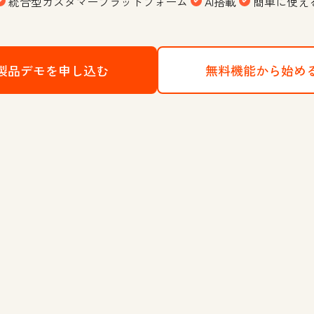
統合型カスタマープラットフォーム
AI搭載
簡単に使え
製品デモを申し込む
HubSpotのCRMプラットフォー
無料機能から始め