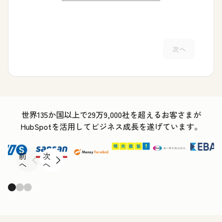
次へ
世界135か国以上で29万9,000社を超えるお客さまが
HubSpotを活用してビジネス成長を遂げています。
前
次
へ
へ