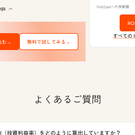
HubSpotへの投資額
ngs
R
すべての H
込む→
無料で試してみる→
よくあるご質問
ROI（投資利益率）をどのように算出していますか？