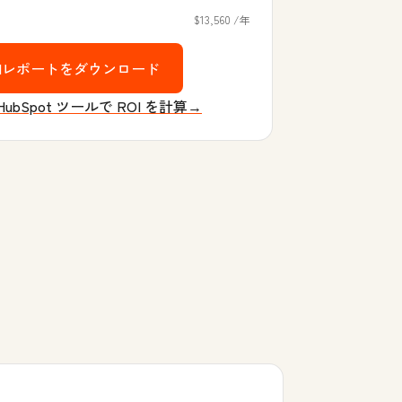
$13,560 /年
OIレポートをダウンロード
ubSpot ツールで ROI を計算→