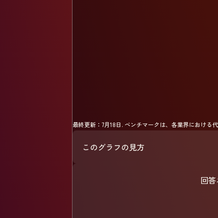
最終更新：
7月18日
.
ベンチマークは、各業界における代
このグラフの見方
回答