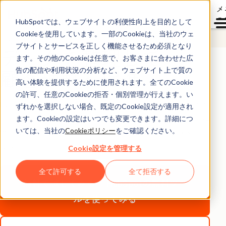
メ
ュ
HubSpotでは、ウェブサイトの利便性向上を目的として
Cookieを使用しています。一部のCookieは、当社のウェ
Starter Customer Platform
ブサイトとサービスを正しく機能させるため必須となり
データを整理して
ます。その他のCookieは任意で、お客さまに合わせた広
顧客理解を促進
告の配信や利用状況の分析など、ウェブサイト上で質の
高い体験を提供するために使用されます。全てのCookie
の許可、任意のCookieの拒否・個別管理が行えます。い
HubSpotのCRMにデータを転送してコンタクトレコードと
ずれかを選択しない場合、既定のCookie設定が適用され
して整理し、データ管理プロセスを自動化することで、顧
ます。Cookieの設定はいつでも変更できます。詳細につ
いては、当社の
Cookieポリシー
をご確認ください。
客に関する情報を把握しやすくなり、顧客理解を深められ
ます。
Cookie設定を管理する
全て許可する
全て拒否する
無料で試してみる→
HubSpotの無料ツー
ルを使ってみる