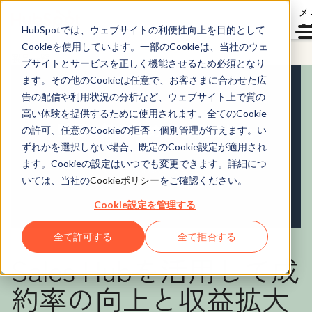
メ
ュ
HubSpotでは、ウェブサイトの利便性向上を目的として
Cookieを使用しています。一部のCookieは、当社のウェ
製品一覧
ブサイトとサービスを正しく機能させるため必須となり
ます。その他のCookieは任意で、お客さまに合わせた広
告の配信や利用状況の分析など、ウェブサイト上で質の
高い体験を提供するために使用されます。全てのCookie
の許可、任意のCookieの拒否・個別管理が行えます。い
ずれかを選択しない場合、既定のCookie設定が適用され
ます。Cookieの設定はいつでも変更できます。詳細につ
いては、当社の
Cookieポリシー
をご確認ください。
Cookie設定を管理する
全て許可する
全て拒否する
Sales Hubを活用して成
約率の向上と収益拡大