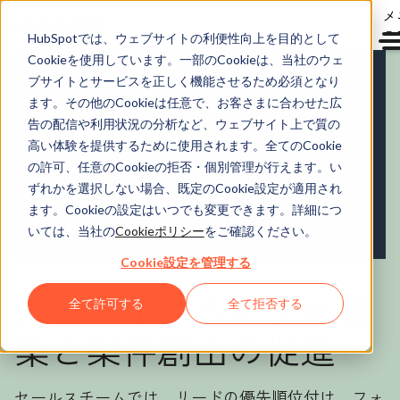
メ
ュ
HubSpotでは、ウェブサイトの利便性向上を目的として
Cookieを使用しています。一部のCookieは、当社のウェ
Sales Hub
ブサイトとサービスを正しく機能させるため必須となり
ます。その他のCookieは任意で、お客さまに合わせた広
告の配信や利用状況の分析など、ウェブサイト上で質の
高い体験を提供するために使用されます。全てのCookie
の許可、任意のCookieの拒否・個別管理が行えます。い
ずれかを選択しない場合、既定のCookie設定が適用され
ます。Cookieの設定はいつでも変更できます。詳細につ
いては、当社の
Cookieポリシー
をご確認ください。
Cookie設定を管理する
営業パイプラインの構
全て許可する
全て拒否する
築と案件創出の促進
セールスチームでは、リードの優先順位付け、フォ