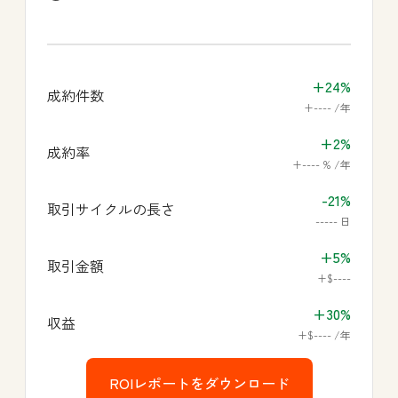
+24%
成約件数
+---- /年
+2%
成約率
+---- % /年
-21%
取引サイクルの長さ
----- 日
+5%
取引金額
+$----
+30%
収益
+$---- /年
ROIレポートをダウンロード