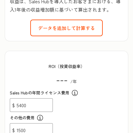
収益は、Sales Hubを導入したお客さまにおける、導
入1年後の収益増加額に基づいて算出されます。
データを追加して計算する
ROI（投資収益率）
---
/年
Sales Hubの年間ライセンス費用
$
その他の費用
$