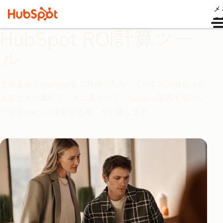
メ
ュ
HubSpot ROI計算ツー
ル
世界各地でHubSpotをご利用いただいている26万社以上の
お客さまの集計データに基づいて、HubSpot製品を導入し
た場合のROI（投資収益率）を計算します。