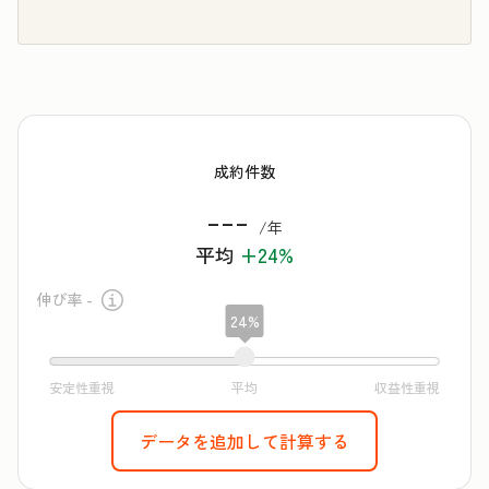
成約件数
---
/年
平均
+24%
伸び率 -
24%
データを追加して計算する