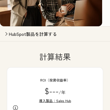
HubSpot製品を計算する
計算結果
ROI（投資収益率）
$---
/年
導入製品：Sales Hub