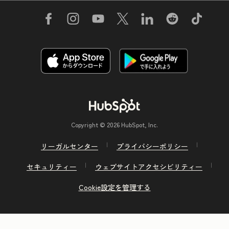
Copyright © 2026 HubSpot, Inc.
リーガルセンター
プライバシーポリシー
セキュリティー
ウェブサイトアクセシビリティー
Cookie設定を管理する