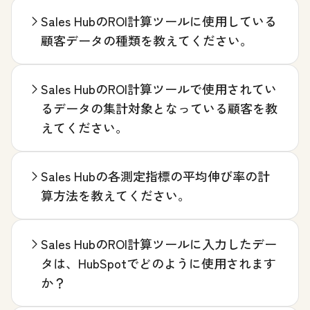
Sales HubのROI計算ツールに使用している
顧客データの種類を教えてください。
Sales HubのROI計算ツールで使用されてい
るデータの集計対象となっている顧客を教
えてください。
Sales Hubの各測定指標の平均伸び率の計
算方法を教えてください。
Sales HubのROI計算ツールに入力したデー
タは、HubSpotでどのように使用されます
か？