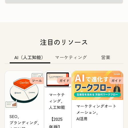
注目のリソース
AI（人工知能）
マーケティング
営業
ツール
ガイド
ガイド
マーケテ
ィング,
マーケティングオート
人工知能
メーション,
SEO,
【2025
AI活用
ブランディング,
年版】