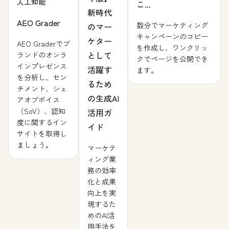
人工知能
こ...
新時代
AEO Grader
数分でマーケティング
のマー
キャンペーンのコピー
ケター
AEO Graderでブ
を作成し、ワンクリッ
として
ランドのオンラ
クでページを公開でき
インプレゼンス
活躍す
ます。
を分析し、セン
るため
チメント、シェ
の生成AI
アオブボイス
（SoV）、認知
活用ガ
度に関するイン
イド
サイトを取得し
ましょう。
マーケテ
ィング業
務の効率
化と成果
向上を実
現するた
めのAI活
用手法を