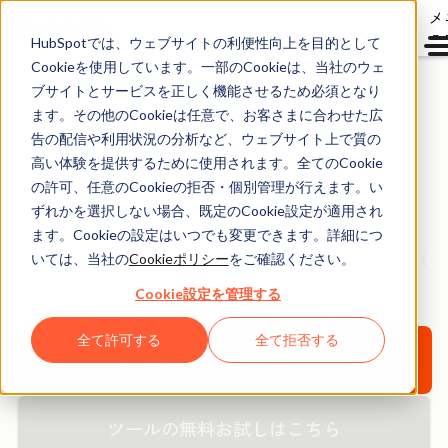
メ
ュ
HubSpotでは、ウェブサイトの利便性向上を目的として
Cookieを使用しています。一部のCookieは、当社のウェ
ブサイトとサービスを正しく機能させるため必須となり
ます。その他のCookieは任意で、お客さまに合わせた広
HubSpotノウハウ無料
告の配信や利用状況の分析など、ウェブサイト上で質の
ダウンロード資料
高い体験を提供するために使用されます。全てのCookie
の許可、任意のCookieの拒否・個別管理が行えます。い
ずれかを選択しない場合、既定のCookie設定が適用され
HubSpotの無料のお役立ち資料や製品を活用して、
ます。Cookieの設定はいつでも変更できます。詳細につ
新規見込み客の創出、購買意欲醸成、顧客化にお役立てく
いては、当社の
Cookieポリシー
をご確認ください。
ださい。
Cookie設定を管理する
全て許可する
全て拒否する
すべてのリソースを見る ↓
ツールの無料お試しはこちら