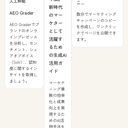
人工知能
こ...
新時代
AEO Grader
数分でマーケティング
のマー
キャンペーンのコピー
ケター
AEO Graderでブ
を作成し、ワンクリッ
として
ランドのオンラ
クでページを公開でき
インプレゼンス
活躍す
ます。
を分析し、セン
るため
チメント、シェ
の生成AI
アオブボイス
（SoV）、認知
活用ガ
度に関するイン
イド
サイトを取得し
ましょう。
マーケテ
ィング業
務の効率
化と成果
向上を実
現するた
めのAI活
用手法を