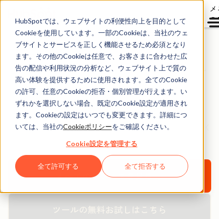
メ
ュ
HubSpotでは、ウェブサイトの利便性向上を目的として
Cookieを使用しています。一部のCookieは、当社のウェ
ブサイトとサービスを正しく機能させるため必須となり
ます。その他のCookieは任意で、お客さまに合わせた広
HubSpotノウハウ無料
告の配信や利用状況の分析など、ウェブサイト上で質の
ダウンロード資料
高い体験を提供するために使用されます。全てのCookie
の許可、任意のCookieの拒否・個別管理が行えます。い
ずれかを選択しない場合、既定のCookie設定が適用され
HubSpotの無料のお役立ち資料や製品を活用して、
ます。Cookieの設定はいつでも変更できます。詳細につ
新規見込み客の創出、購買意欲醸成、顧客化にお役立てく
いては、当社の
Cookieポリシー
をご確認ください。
ださい。
Cookie設定を管理する
全て許可する
全て拒否する
すべてのリソースを見る ↓
ツールの無料お試しはこちら