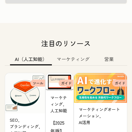
注目のリソース
AI（人工知能）
マーケティング
営業
ツール
ガイド
ガイド
マーケテ
ィング,
マーケティングオート
人工知能
メーション,
SEO,
【2025
AI活用
ブランディング,
年版】