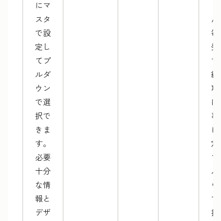
にマ
ま
スタ
ん
で設
毎
定し
発
てプ
す
ルダ
納
ウン
項
で選
は
択で
事
きま
に
す。
定
必要
て
十分
ル
な情
ウ
報と
で
デザ
択