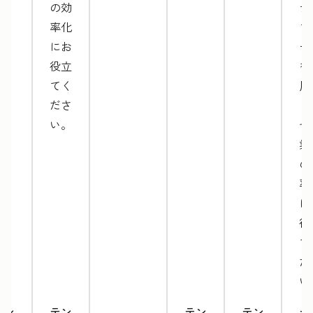
の効
テ
率化
プ
にお
ー
役立
を
てく
用
ださ
し
い。
ぜ
業
の
率
に
役
て
だ
い
テン
テン
テン
テン
テ