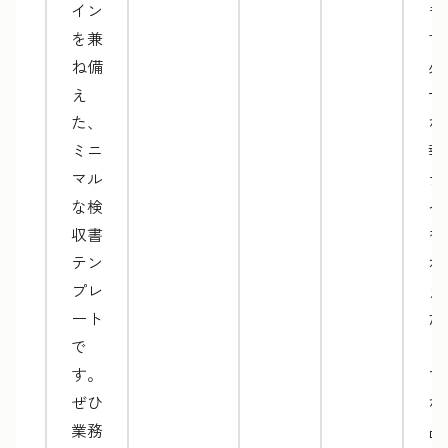
イン
き
を兼
す
ね備
必
え
十
た、
な
ミニ
報
マル
デ
な検
イ
収書
を
テン
ね
プレ
え
ート
た
で
ミ
す。
マ
ぜひ
な
業務
品