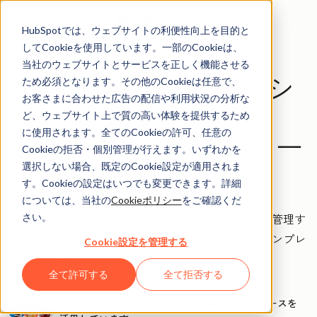
HubSpotでは、ウェブサイトの利便性向上を目的と
してCookieを使用しています。一部のCookieは、
当社のウェブサイトとサービスを正しく機能させる
マーケティングダッシ
ため必須となります。その他のCookieは任意で、
お客さまに合わせた広告の配信や利用状況の分析な
ュボード - Excel,
ど、ウェブサイト上で質の高い体験を提供するため
Google スプレッドシー
に使用されます。全てのCookieの許可、任意の
Cookieの拒否・個別管理が行えます。いずれかを
ト
選択しない場合、既定のCookie設定が適用されま
す。Cookieの設定はいつでも変更できます。詳細
については、当社の
Cookieポリシー
をご確認くだ
実施中のマーケティングキャンペーンの成果を追跡管理す
さい。
るために、このマーケティングダッシュボードのテンプレ
Cookie設定を管理する
ートをお役立てください。
全て許可する
全て拒否する
すでに数千人のプロフェッショナルがこのリソースを