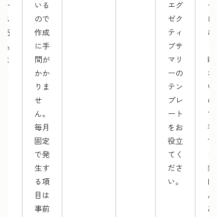
サー
いる
エグ
ー
ビス
ので
ゼク
に
を売
作成
ティ
め
り込
に手
ブサ
ら
みま
間が
マリ
載
しょ
かか
ーの
れ
う。
りま
テン
い
せ
プレ
の
ん。
ート
で
毎月
をお
手
固定
役立
で
で発
てく
う
生す
ださ
業
る項
い。
ほ
目は
ん
事前
あ