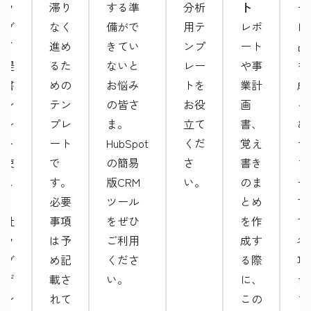
ト
のウ
滞り
する準
分析
ー
ェブ
なく
備がで
用テ
レポ
に
サイ
進め
きてい
ンプ
ート
品
ト提
るた
ないと
レー
や事
を
案書
めの
お悩み
トを
業計
成
テン
テン
の皆さ
お役
画
る
プレ
プレ
ま。
立て
書、
め
ート
ート
HubSpot
くだ
覚え
テ
を使
で
の簡易
さ
書き
プ
用し
す。
版CRM
い。
のま
ー
て、
必要
ツール
とめ
で
自社
事項
をぜひ
を作
す
のウ
は予
ご利用
成す
各
ェブ
め記
くださ
る際
項
デザ
載さ
い。
に、
テ
イン
れて
この
プ