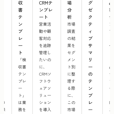
ェ
収
CRMテ
場
グ
品
ブ
書
ンプレ
分
ゼ
書
サ
テ
ート
析
ク
テ
イ
ン
テ
ン
営業活
市場
ト
プ
ィ
プ
動や顧
調査
提
レ
ブ
レ
客対応
の結
案
ー
サ
ー
を追跡
果を
書
ト
マ
ト
管理し
セグ
テ
リ
「検
たいの
メン
「
ン
ー
収書
に、
ト別
品
プ
の
テン
CRMソ
に整
テ
レ
テ
プレ
フトウ
理す
プ
ー
ン
ー
ェアソ
る際
ー
ト
プ
ト」
リュー
に、
ト
レ
プロ
は業
ション
この
は
ー
仕様
務を
を導入
市場
ス