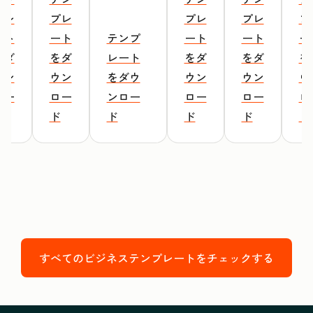
プレ
プレ
プレ
プレ
プ
ート
ート
テンプ
ート
ート
ー
をダ
をダ
レート
をダ
をダ
を
ウン
ウン
をダウ
ウン
ウン
ウ
ロー
ロー
ンロー
ロー
ロー
ロ
ド
ド
ド
ド
ド
ド
すべてのビジネステンプレートをチェックする