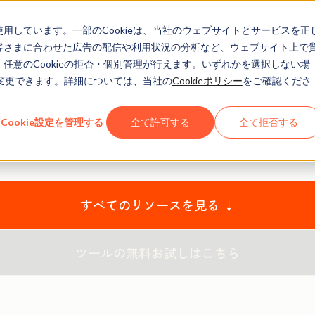
eを使用しています。一部のCookieは、当社のウェブサイトとサービスを正
お客さまに合わせた広告の配信や利用状況の分析など、ウェブサイト上で
、任意のCookieの拒否・個別管理が行えます。いずれかを選択しない場
でも変更できます。詳細については、当社の
Cookieポリシー
をご確認くださ
Spotノウハウ無料ダウンロ
Cookie設定を管理する
全て許可する
全て拒否する
HubSpotの無料のお役立ち資料や製品を活用して、
規見込み客の創出、購買意欲醸成、顧客化にお役立てください
すべてのリソースを見る ↓
ツールの無料お試しはこちら