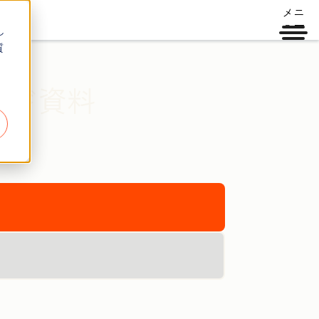
メニ
ュー
し
質
ード資料
。