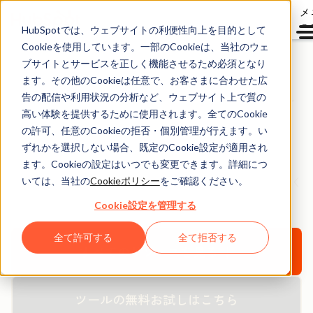
メ
ュ
HubSpotでは、ウェブサイトの利便性向上を目的として
Cookieを使用しています。一部のCookieは、当社のウェ
ブサイトとサービスを正しく機能させるため必須となり
ます。その他のCookieは任意で、お客さまに合わせた広
HubSpotノウハウ無料
告の配信や利用状況の分析など、ウェブサイト上で質の
ダウンロード資料
高い体験を提供するために使用されます。全てのCookie
の許可、任意のCookieの拒否・個別管理が行えます。い
ずれかを選択しない場合、既定のCookie設定が適用され
HubSpotの無料のお役立ち資料や製品を活用して、
ます。Cookieの設定はいつでも変更できます。詳細につ
新規見込み客の創出、購買意欲醸成、顧客化にお役立てく
いては、当社の
Cookieポリシー
をご確認ください。
ださい。
Cookie設定を管理する
全て許可する
全て拒否する
すべてのリソースを見る ↓
ツールの無料お試しはこちら