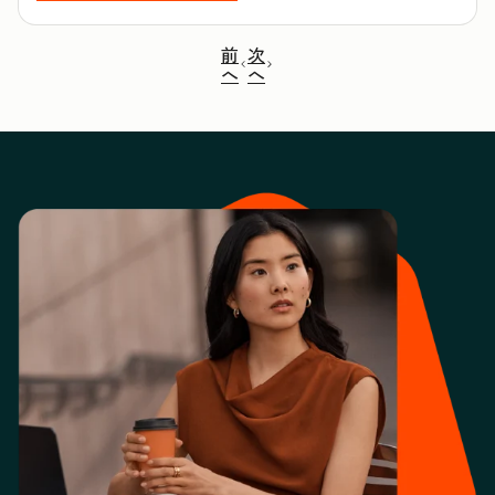
前
次
へ
へ