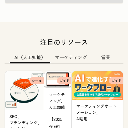
注目のリソース
AI（人工知能）
マーケティング
営業
ツール
ガイド
ガイド
マーケテ
ィング,
マーケティングオート
人工知能
メーション,
SEO,
【2025
AI活用
ブランディング,
年版】