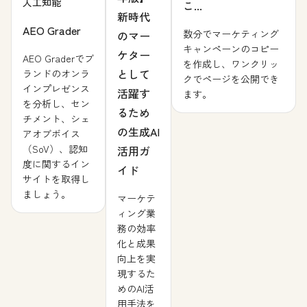
人工知能
こ...
新時代
AEO Grader
数分でマーケティング
のマー
キャンペーンのコピー
ケター
AEO Graderでブ
を作成し、ワンクリッ
として
ランドのオンラ
クでページを公開でき
インプレゼンス
活躍す
ます。
を分析し、セン
るため
チメント、シェ
の生成AI
アオブボイス
（SoV）、認知
活用ガ
度に関するイン
イド
サイトを取得し
ましょう。
マーケテ
ィング業
務の効率
化と成果
向上を実
現するた
めのAI活
用手法を