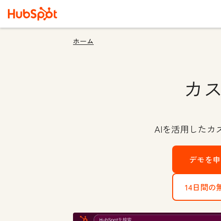
ホーム
カ
AIを活用した
デモを
14日間