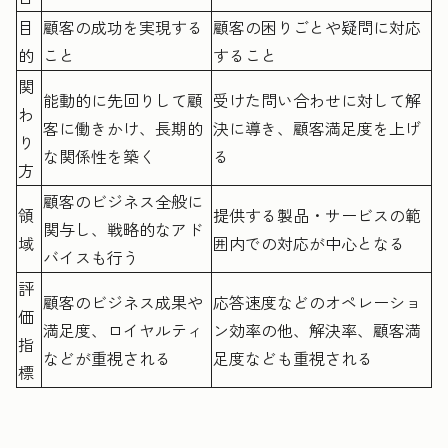
目
顧客の成功を実現する
顧客の困りごとや疑問に対応
的
こと
すること
関
能動的に先回りして顧
受けた問い合わせに対して解
わ
客に働きかけ、長期的
決に導き、顧客満足度を上げ
り
な関係性を築く
る
方
顧客のビジネス全般に
領
提供する製品・サービスの範
関与し、戦略的なアド
域
囲内での対応が中心となる
バイスも行う
評
顧客のビジネス成果や
応答速度などのオペレーショ
価
満足度、ロイヤルティ
ン効率の他、解決率、顧客満
指
などが重視される
足度なども重視される
標