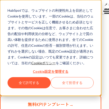
メ
ュ
HubSpotでは、ウェブサイトの利便性向上を目的として
Cookieを使用しています。一部のCookieは、当社のウェ
Service Hub
ブサイトとサービスを正しく機能させるため必須となり
カスタマーサクセスと
ます。その他のCookieは任意で、お客さまに合わせた広
は？目的・業務内容・
告の配信や利用状況の分析など、ウェブサイト上で質の
高い体験を提供するために使用されます。全てのCookie
KPIまでよくわかる解
の許可、任意のCookieの拒否・個別管理が行えます。い
ずれかを選択しない場合、既定のCookie設定が適用され
説
ます。Cookieの設定はいつでも変更できます。詳細につ
いては、当社の
Cookieポリシー
をご確認ください。
執筆者
磯野 留以（いその るい）
Cookie設定を管理する
全て許可する
全て拒否する
Service Hubを無料で試す→
無料KPIテンプレート→