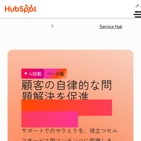
メ
ュ
Service Hub
AI搭載
ベータ版
顧客の自律的な問
題解決を促進
ナレッジベースエ
ージェント
サポートでのやりとりを、役立つセル
フサービス用コンテンツに変換しま