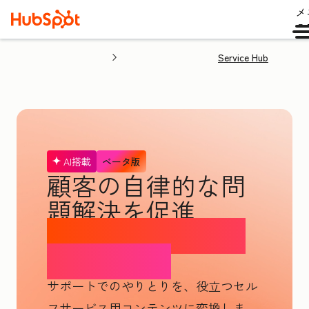
メ
ュ
Service Hub
AI搭載
ベータ版
顧客の自律的な問
題解決を促進
ナレッジベースエ
ージェント
サポートでのやりとりを、役立つセル
フサービス用コンテンツに変換しま