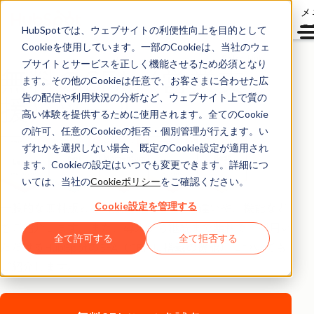
メ
ュ
HubSpotでは、ウェブサイトの利便性向上を目的として
Cookieを使用しています。一部のCookieは、当社のウェ
Sales Hub
ブサイトとサービスを正しく機能させるため必須となり
無料のSFA（営業支
ます。その他のCookieは任意で、お客さまに合わせた広
援）ツール
告の配信や利用状況の分析など、ウェブサイト上で質の
高い体験を提供するために使用されます。全てのCookie
の許可、任意のCookieの拒否・個別管理が行えます。い
ずれかを選択しない場合、既定のCookie設定が適用され
ます。Cookieの設定はいつでも変更できます。詳細につ
いては、当社の
Cookieポリシー
をご確認ください。
一般的な無料版と有料版のSFAツールの違いや、機能など
Cookie設定を管理する
をご紹介します。また、導入から継続まで無料でご利用い
全て許可する
全て拒否する
ただけるHubSpotのSFA（CRMに搭載の機能）についても
ご紹介します。