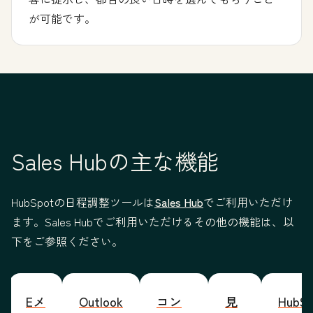
が可能です。
Sales Hubの主な機能
HubSpotの日程調整ツールは
Sales Hub
でご利用いただけ
ます。Sales Hubでご利用いただけるその他の機能は、以
下をご参照ください。
Eメ
Outlook
コン
見
HubSp