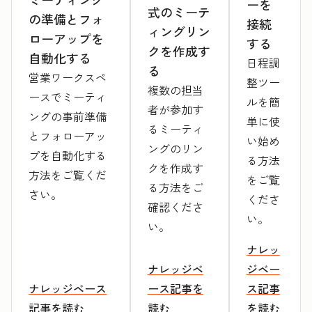
ーを
式のミーテ
の準備とフォ
接続
ィングリン
ローアップを
する
クを作成す
自動化する
日程調
る
営業ワークスペ
整ツー
複数の担当
ースでミーティ
ルを簡
者が参加す
ングの事前準備
単に使
るミーティ
とフォローアッ
い始め
ングのリン
プを自動化する
る方法
クを作成す
方法をご覧くだ
をご覧
る方法をご
さい。
くださ
確認くださ
い。
い。
ナレッ
ナレッジベ
ジベー
ナレッジベース
ース記事を
ス記事
記事を読む
読む
を読む