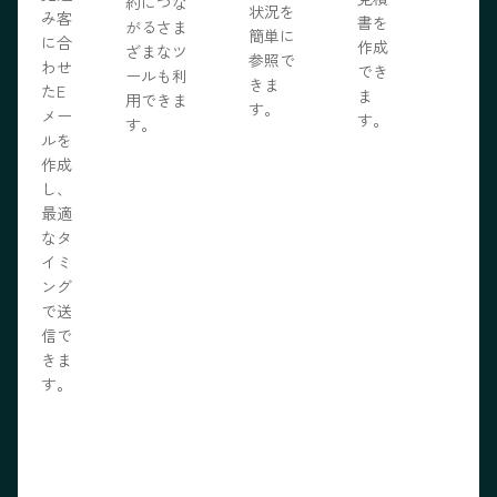
約につな
状況を
み客
書を
がるさま
簡単に
に合
作成
ざまなツ
参照で
わせ
でき
ールも利
きま
たE
ま
用できま
す。
メー
す。
す。
ルを
作成
し、
最適
なタ
イミ
ング
で送
信で
きま
す。