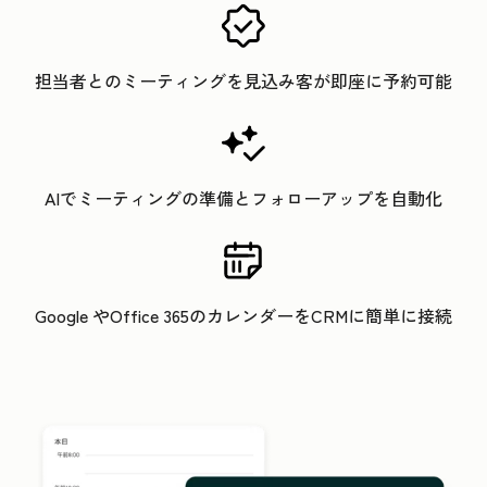
担当者とのミーティングを見込み客が即座に予約可能
AIでミーティングの準備とフォローアップを自動化
Google やOffice 365のカレンダーをCRMに簡単に接続
ク