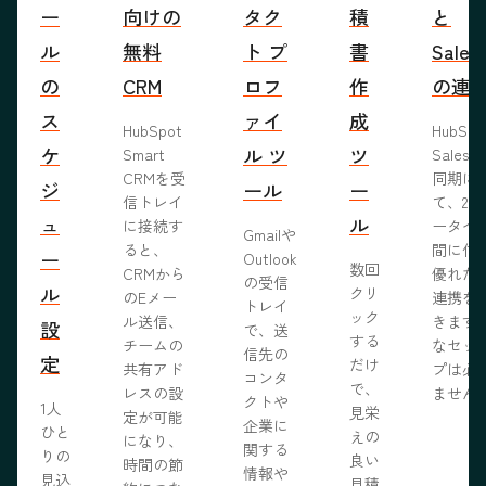
ー
向けの
タク
積
と
ル
無料
ト プ
書
Sales
の
CRM
ロフ
作
の連
ス
ァイ
成
HubSpot
HubSp
ケ
ル ツ
ツ
Smart
Salesf
CRMを受
同期に
ジ
ール
ー
信トレイ
て、2つ
ュ
ル
に接続す
ータベ
Gmailや
ると、
間に信
ー
Outlook
数回
CRMから
優れた
の受信
ル
クリ
のEメー
連携を
トレイ
ック
ル送信、
きます
設
で、送
する
チームの
なセッ
信先の
定
だけ
共有アド
プは必
コンタ
で、
レスの設
ません
クトや
1人
見栄
定が可能
企業に
ひと
えの
になり、
関する
りの
良い
時間の節
情報や
見込
見積