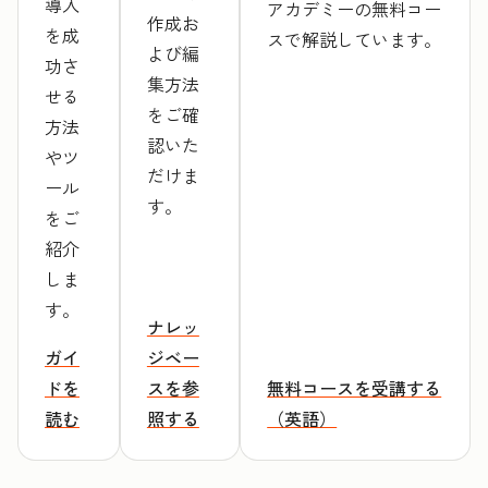
導入
アカデミーの無料コー
作成お
を成
スで解説しています。
よび編
功さ
集方法
せる
をご確
方法
認いた
やツ
だけま
ール
す。
をご
紹介
しま
す。
ナレッ
ガイ
ジベー
ドを
スを参
無料コースを受講する
読む
照する
（英語）