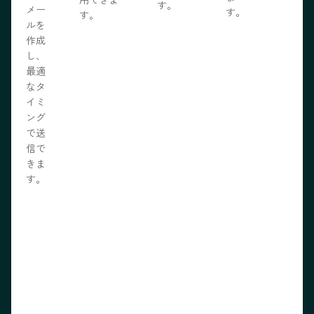
す。
メー
す。
す。
ルを
作成
し、
最適
なタ
イミ
ング
で送
信で
きま
す。