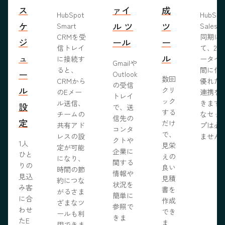
ス
ァイ
成
HubSpot
HubSp
ケ
ル ツ
ツ
Smart
Salesf
CRMを受
同期に
ジ
ール
ー
信トレイ
て、2つ
ュ
ル
に接続す
ータベ
Gmailや
ると、
間に信
ー
Outlook
数回
CRMから
優れた
の受信
ル
クリ
のEメー
連携を
トレイ
ック
ル送信、
きます
設
で、送
する
チームの
なセッ
信先の
定
だけ
共有アド
プは必
コンタ
で、
レスの設
ません
クトや
1人
見栄
定が可能
企業に
ひと
えの
になり、
関する
りの
良い
時間の節
情報や
見込
見積
約につな
状況を
み客
書を
がるさま
簡単に
に合
作成
ざまなツ
参照で
わせ
でき
ールも利
きま
たE
ま
用できま