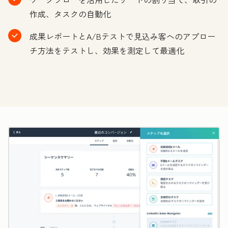
作成、タスクの自動化
成果レポートとA/Bテストで見込み客へのアプロー
チ方法をテストし、効果を測定して最適化
ク