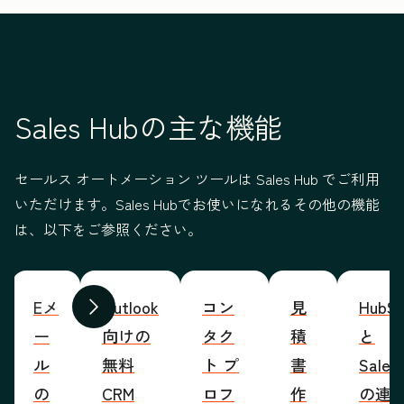
Sales Hubの主な機能
セールス オートメーション ツールは Sales Hub でご利用
いただけます。Sales Hubでお使いになれるその他の機能
は、以下をご参照ください。
Eメ
Outlook
コン
見
HubSp
前へ
次へ
ー
向けの
タク
積
と
ル
無料
ト プ
書
Sales
の
CRM
ロフ
作
の連