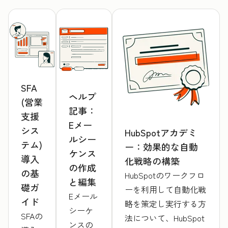
SFA
ヘルプ
(営業
記事：
支援
Eメー
シス
HubSpotアカデミ
ルシー
テム)
ー：効果的な自動
ケンス
導入
化戦略の構築
の作成
の基
HubSpotのワークフロ
と編集
礎ガ
ーを利用して自動化戦
Eメール
イド
略を策定し実行する方
シーケ
SFAの
法について、HubSpot
ンスの