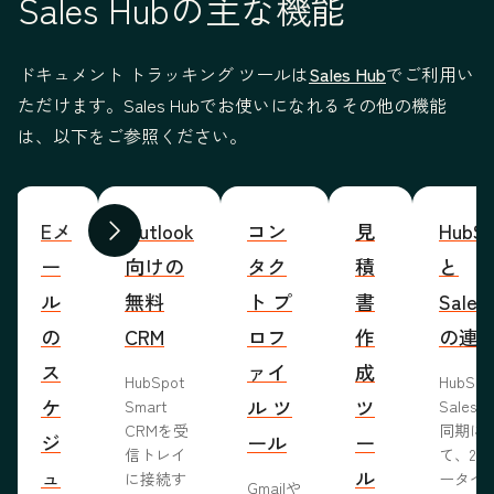
Sales Hubの主な機能
ドキュメント トラッキング ツールは
Sales Hub
でご利用い
ただけます。Sales Hubでお使いになれるその他の機能
は、以下をご参照ください。
Eメ
Outlook
コン
見
HubSp
前へ
次へ
ー
向けの
タク
積
と
ル
無料
ト プ
書
Sales
の
CRM
ロフ
作
の連
ス
ァイ
成
HubSpot
HubSp
ケ
ル ツ
ツ
Smart
Salesf
CRMを受
同期に
ジ
ール
ー
信トレイ
て、2つ
ュ
ル
に接続す
ータベ
Gmailや