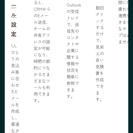
ると、
間に信
ー
Outlook
数回
CRMから
優れた
の受信
ル
クリ
のEメー
連携を
トレイ
ック
ル送信、
きます
設
で、送
する
チームの
なセッ
信先の
定
だけ
共有アド
プは必
コンタ
で、
レスの設
ません
クトや
1人
見栄
定が可能
企業に
ひと
えの
になり、
関する
りの
良い
時間の節
情報や
見込
見積
約につな
状況を
み客
書を
がるさま
簡単に
に合
作成
ざまなツ
参照で
わせ
でき
ールも利
きま
たE
ま
用できま
す。
メー
す。
す。
ルを
作成
し、
最適
なタ