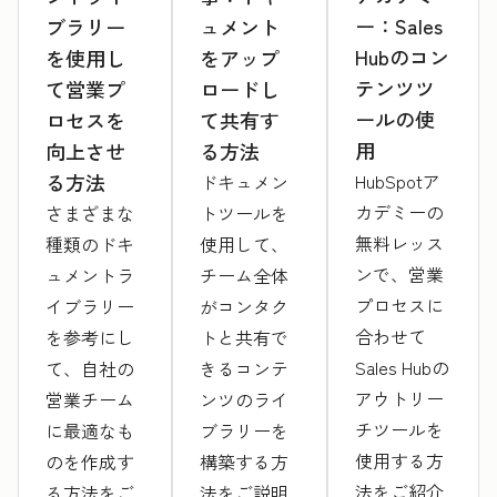
ー：Sales
ブラリー
ュメント
Hubのコン
を使用し
をアップ
テンツツ
て営業プ
ロードし
ールの使
ロセスを
て共有す
用
向上させ
る方法
HubSpotア
る方法
ドキュメン
カデミーの
さまざまな
トツールを
無料レッス
種類のドキ
使用して、
ンで、営業
ュメントラ
チーム全体
プロセスに
イブラリー
がコンタク
合わせて
を参考にし
トと共有で
Sales Hubの
て、自社の
きるコンテ
アウトリー
営業チーム
ンツのライ
チツールを
に最適なも
ブラリーを
使用する方
のを作成す
構築する方
法をご紹介
る方法をご
法をご説明