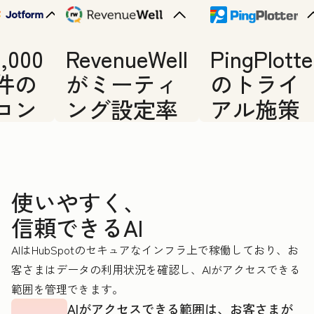
1,000
RevenueWell
PingPlotte
件の
がミーティ
のトライ
コン
ング設定率
アル施策
タク
を40％へと
全体を支
トか
ほぼ倍増さ
えた案件
ら26
せた方法
創出エー
使いやすく、
件の
ジェント
信頼できるAI
有望
AIはHubSpotのセキュアなインフラ上で稼働しており、お
な商
客さまはデータの利用状況を確認し、AIがアクセスできる
談を
範囲を管理できます。
見極
AIがアクセスできる範囲は、お客さまが