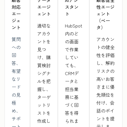
顧客
データ
AIアシ
顧客健全
対応
エージ
スタン
性エージ
エー
ェント
ト
ェント
ジェ
（ベー
適切な
HubSpot
ント
タ）
アカウ
内のど
質問
アカウン
ントを
の画面
への
トの健全
見つ
で作業
回
性を評価
け、購
してい
答、
し、解約
買検討
ても、
有望
リスクの
シグナ
CRMデ
なリ
高いお客
ルを把
ータと
ード
さまに優
握し、
担当業
の見
先順位を
ターゲ
務に基
極
付け、会
ットリ
づく回
め、
話のポイ
ストを
答を得
サポ
ントを提
作成し
られま
ート
示しま