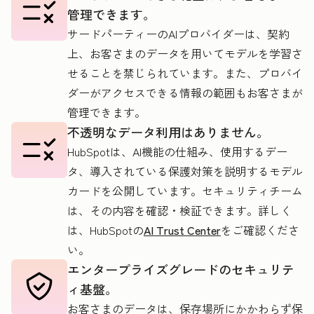
管理できます。
めた
サードパーティーのAIプロバイダーは、契約
案件
上、お客さまのデータを用いてモデルを学習さ
創出
せることを禁じられています。また、プロバイ
エー
ダーがアクセスできる情報の範囲もお客さまが
管理できます。
ジェ
不透明なデータ利用はありません。
ント
HubSpotは、AI機能の仕組み、使用するデー
タ、導入されている保護対策を説明するモデル
カードを公開しています。セキュリティチーム
は、その内容を確認・検証できます。詳しく
は、HubSpotの
AI Trust Center
をご確認くださ
い。
エンタープライズグレードのセキュリテ
ィ基盤。
お客さまのデータは、保存場所にかかわらず保