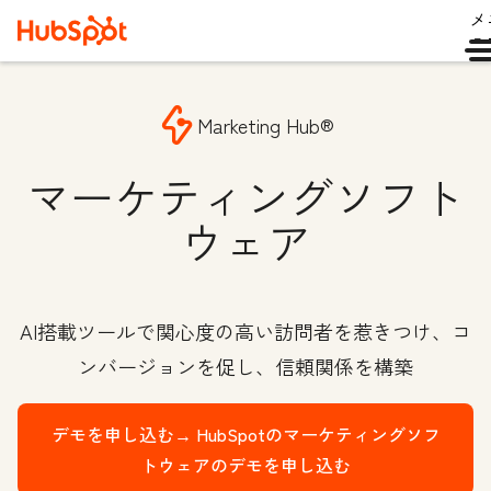
メ
ュ
Marketing Hub®
マーケティングソフト
ウェア
AI搭載ツールで関心度の高い訪問者を惹きつけ、コ
ンバージョンを促し、信頼関係を構築
デモを申し込む→
HubSpotのマーケティングソフ
トウェアのデモを申し込む