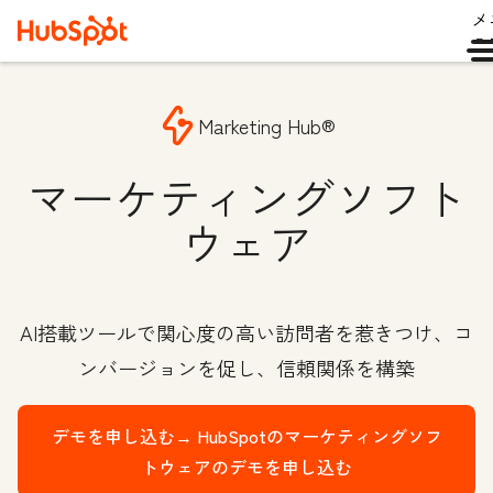
メ
ュ
Marketing Hub®
マーケティングソフト
ウェア
AI搭載ツールで関心度の高い訪問者を惹きつけ、コ
ンバージョンを促し、信頼関係を構築
デモを申し込む→
HubSpotのマーケティングソフ
トウェアのデモを申し込む