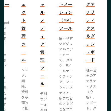
営ツー
ェ
ャ
トメー
グア
ル
ク
ル
ション
ナリ
ト
メ
（MA）
ティ
bSpot
管
デ
ツール
クス
ブロ
機能
理
ィ
＆ダ
使いやす
活用
ツ
ア
ッシ
いビジュ
るこ
アルエデ
で、
ー
管
ュボ
ィター
くの
ル
理
ード
で、タス
問者
ク、Eメ
呼び
ツ
タス
組み込
ールマー
み、
ー
ク、
みのア
ケティン
者を
S
期
ナリテ
グ、ソー
客へ
ル
限、
ィクス
シャルメ
転換
資料
（分
ディア、
るた
便利
を多
析）、
広告など
に最
なツ
面的
レポー
のさまざ
化さ
ール
に把
ト、ダ
まなプロ
たな
を利