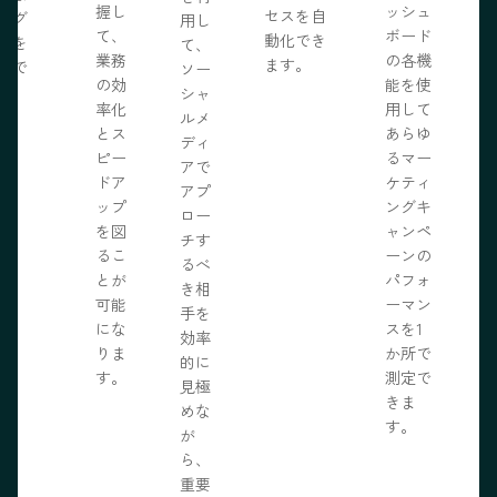
握し
ッシュ
セスを自
ログ
用し
て、
ボード
動化でき
事を
て、
業務
の各機
ます。
開で
ソー
R
の効
能を使
ま
シャ
率化
用して
。
ルメ
とス
あらゆ
ディ
ピー
るマー
アで
ドア
ケティ
アプ
ップ
ングキ
ロー
を図
ャンペ
チす
るこ
ーンの
るべ
とが
パフォ
き相
可能
ーマン
手を
にな
スを1
効率
りま
か所で
的に
す。
測定で
見極
きま
めな
す。
が
ら、
重要