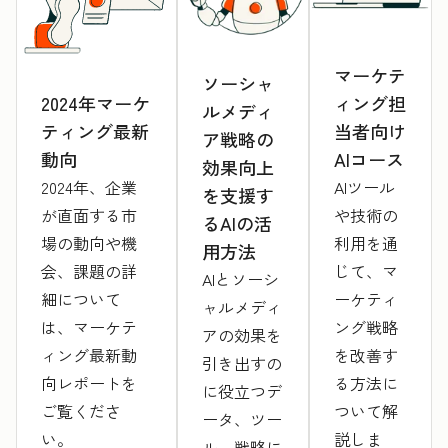
マーケテ
ソーシャ
ィング担
2024年マーケ
ルメディ
当者向け
ティング最新
ア戦略の
AIコース
動向
効果向上
AIツール
2024年、企業
を支援す
や技術の
が直面する市
るAIの活
利用を通
場の動向や機
用方法
じて、マ
会、課題の詳
AIとソーシ
ーケティ
細について
ャルメディ
ング戦略
は、マーケテ
アの効果を
を改善す
ィング最新動
引き出すの
る方法に
向レポートを
に役立つデ
ついて解
ご覧くださ
ータ、ツー
説しま
い。
ル、戦略に