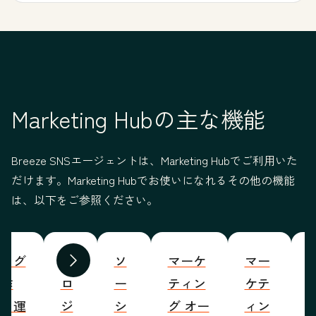
Marketing Hubの主な機能
Breeze SNSエージェントは、Marketing Hubでご利用いた
だけます。Marketing Hubでお使いになれるその他の機能
は、以下をご参照ください。
ブログ
プ
ソ
マーケ
マー
S
前へ
次へ
の作
ロ
ー
ティン
ケテ
成・運
ジ
シ
グ オー
ィン