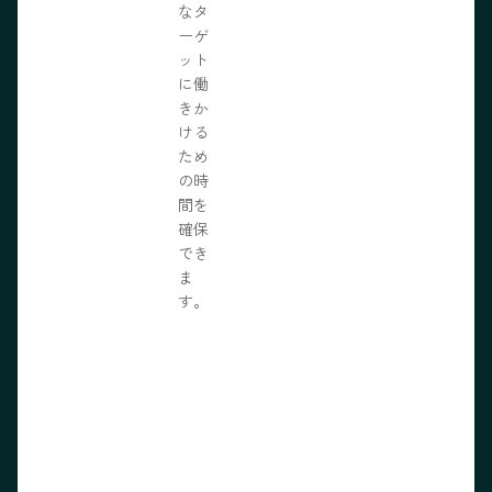
なタ
ーゲ
ット
に働
きか
ける
ため
の時
間を
確保
でき
ま
す。