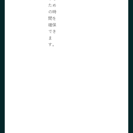
ため
の時
間を
確保
でき
ま
す。