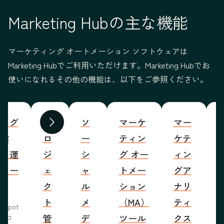
Marketing Hubの主な機能
マーケティング オートメーション ソフトウェアは
Marketing Hubでご利用いただけます。Marketing Hubでお
使いになれるその他の機能は、以下をご参照ください。
ブログ
プ
ソ
マーケ
マー
S
前へ
次へ
の作
ロ
ー
ティン
ケテ
成・運
ジ
シ
グ オー
ィン
営ツー
ェ
ャ
トメー
グア
ル
ク
ル
ション
ナリ
ト
メ
（MA）
ティ
bSpot
管
デ
ツール
クス
ブロ