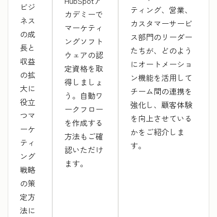
HubSpotア
ビジ
ティング、営業、
カデミーで
ネス
カスタマーサービ
マーケティ
の成
ス部門のリーダー
ングソフト
長と
たちが、どのよう
ウェアの認
収益
にオートメーショ
定資格を取
の拡
ン機能を活用して
得しましょ
大に
チーム間の連携を
う。自動ワ
役立
強化し、顧客体験
ークフロー
つマ
を向上させている
を作成する
ーケ
かをご紹介しま
方法もご確
ティ
す。
認いただけ
ング
ます。
戦略
の策
定方
法に