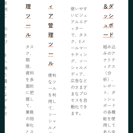
機能
理
ィ
＆ダ
使いやす
活用
ツ
ア
ッシ
いビジュ
るこ
アルエデ
で、
ー
管
ュボ
ィター
くの
ル
理
ード
で、タス
問者
ク、Eメ
呼び
ツ
タス
組み込
ールマー
み、
ー
ク、
みのア
ケティン
者を
S
期
ナリテ
グ、ソー
客へ
ル
限、
ィクス
シャルメ
転換
資料
（分
ディア、
るた
便利
を多
析）、
広告など
に最
なツ
面的
レポー
のさまざ
化さ
ール
に把
ト、ダ
まなプロ
たな
を利
握し
ッシュ
セスを自
ログ
用し
て、
ボード
動化でき
事を
て、
業務
の各機
ます。
開で
ソー
R
の効
能を使
ま
シャ
率化
用して
。
ルメ
とス
あらゆ