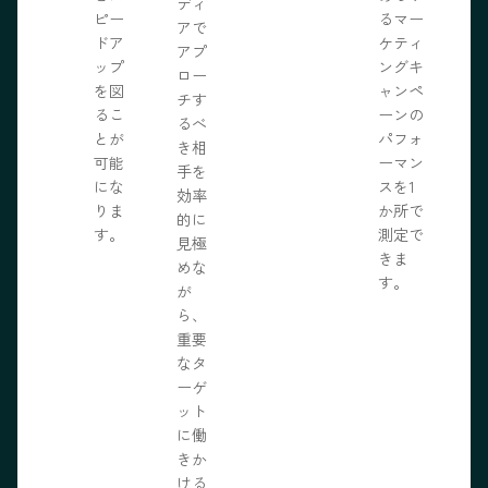
ディ
ピー
るマー
アで
ドア
ケティ
アプ
ップ
ングキ
ロー
を図
ャンペ
チす
るこ
ーンの
るべ
とが
パフォ
き相
可能
ーマン
手を
にな
スを1
効率
りま
か所で
的に
す。
測定で
見極
きま
めな
す。
が
ら、
重要
なタ
ーゲ
ット
に働
きか
ける