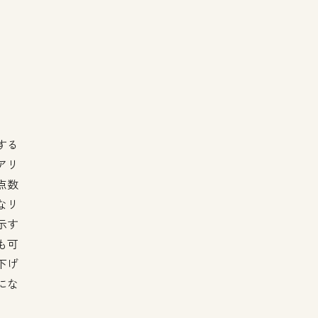
する
アリ
点数
なリ
示す
も可
下げ
にな