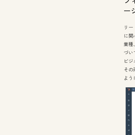
フ
ー
リー
に関
業種
づい
ビジ
その
よう