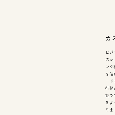
カ
ビジ
のか
ング
を個
ード
行動
能で
るよ
りま