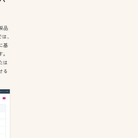
バ
製品
では、
に基
す。
たは
せる