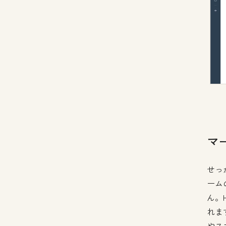
マ
せっ
ーム
ん。
れま
やス