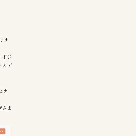
なけ
ードジ
アカデ
たナ
、
皆さま