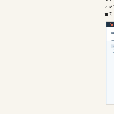
とが
全て