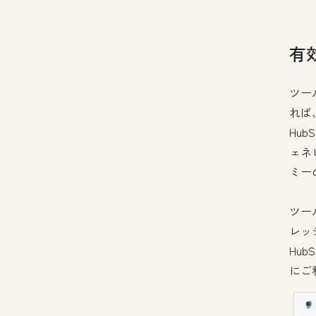
有
ツー
れば
Hu
ェネ
ミー
ツー
レッ
Hu
にご