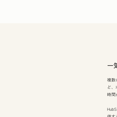
一
複数
ど、
時間
Hu
供す