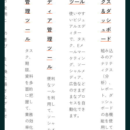
管
デ
ツール
クス
ブロ
機能
理
ィ
＆ダ
使いやす
活用
ツ
ア
ッシ
いビジュ
るこ
アルエデ
で、
ー
管
ュボ
ィター
くの
ル
理
ード
で、タス
問者
ク、Eメ
呼び
ツ
タス
組み込
ールマー
み、
ー
ク、
みのア
ケティン
者を
S
期
ナリテ
グ、ソー
客へ
ル
限、
ィクス
シャルメ
転換
資料
（分
ディア、
るた
便利
を多
析）、
広告など
に最
なツ
面的
レポー
のさまざ
化さ
ール
に把
ト、ダ
まなプロ
たな
を利
握し
ッシュ
セスを自
ログ
用し
て、
ボード
動化でき
事を
て、
業務
の各機
ます。
開で
ソー
R
の効
能を使
ま
シャ
率化
用して
。
ルメ