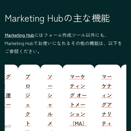
Marketing Hubの主な機能
Marketing Hub
にはフォーム作成ツール以外にも、
Marketing Hubでお使いになれるその他の機能は、以下を
ご参照ください。
ブログ
プ
ソ
マーケ
マー
S
の作
ロ
ー
ティン
ケテ
成・運
ジ
シ
グ オー
ィン
営ツー
ェ
ャ
トメー
グア
ル
ク
ル
ション
ナリ
ト
メ
（MA）
ティ
bSpot