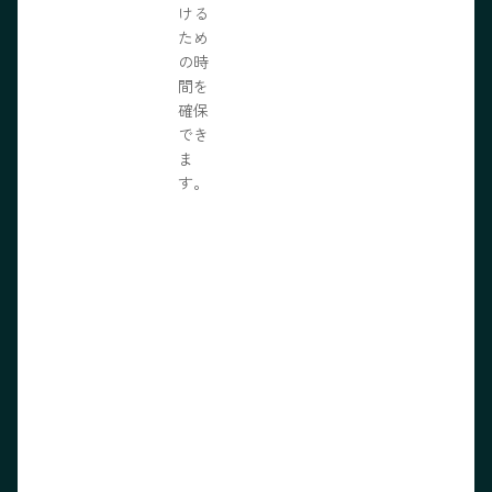
ける
ため
の時
間を
確保
でき
ま
す。