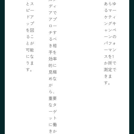
とス
あらゆ
ディ
ピー
るマー
アで
ドア
ケティ
アプ
ップ
ングキ
ロー
を図
ャンペ
チす
るこ
ーンの
るべ
とが
パフォ
き相
可能
ーマン
手を
にな
スを1
効率
りま
か所で
的に
す。
測定で
見極
きま
めな
す。
が
ら、
重要
なタ
ーゲ
ット
に働
きか