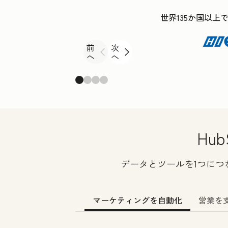
世界135か国以上
前
次
へ
へ
Hu
データとツールを1つに
マーケティングを自動化
営業を