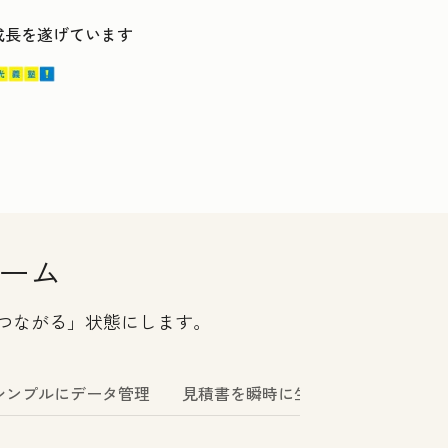
ス成長を遂げています
ォーム
つながる」状態にします。
シンプルにデータ管理
見積書を瞬時に生成
シンプルかつ