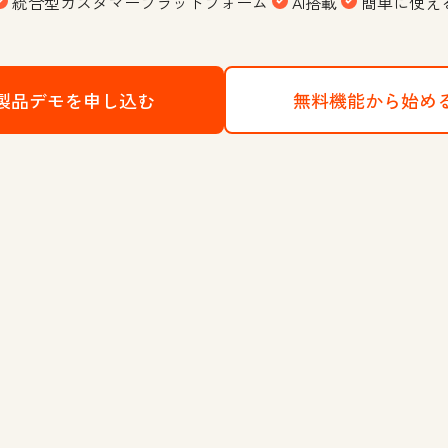
統合型カスタマープラットフォーム
AI搭載
簡単に使え
製品デモを申し込む
HubSpotのCRMプラットフォー
無料機能から始め