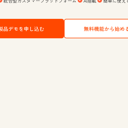
統合型カスタマープラットフォーム
AI搭載
簡単に使え
製品デモを申し込む
HubSpotのCRMプラットフォー
無料機能から始め