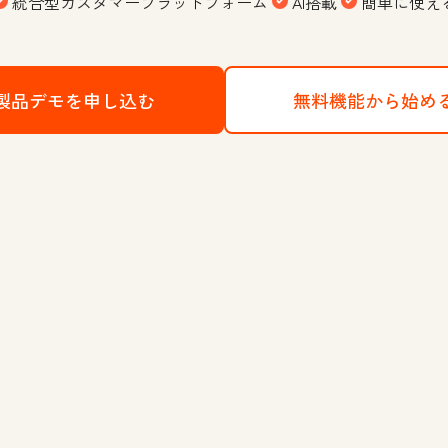
統合型カスタマープラットフォーム
AI搭載
簡単に使え
製品デモを申し込む
HubSpotのCRMプラットフォー
無料機能から始め