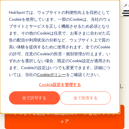
メ
ュ
HubSpotでは、ウェブサイトの利便性向上を目的として
Cookieを使用しています。一部のCookieは、当社のウェ
ブサイトとサービスを正しく機能させるため必須となり
Data Hub®
ます。その他のCookieは任意で、お客さまに合わせた広
告の配信や利用状況の分析など、ウェブサイト上で質の
データ管理ソフトウェ
高い体験を提供するために使用されます。全てのCookie
の許可、任意のCookieの拒否・個別管理が行えます。い
ア
ずれかを選択しない場合、既定のCookie設定が適用され
ます。Cookieの設定はいつでも変更できます。詳細につ
いては、当社の
Cookieポリシー
をご確認ください。
散在するデータを活用可能な分析情報に転換しまし
Cookie設定を管理する
ょう。
全て許可する
全て拒否する
デモを申し込む→
HubSpotのデータ管理ソフトウ
ェア