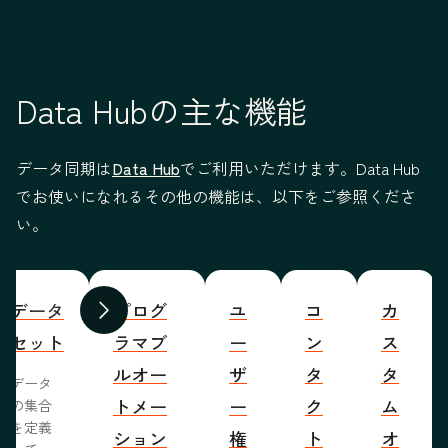
Data Hubの主な機能
データ同期は
Data Hub
でご利用いただけます。Data Hub
でお使いになれるその他の機能は、以下をご参照くださ
い。
データ
プログ
ユ
コ
カ
前へ
次へ
セット
ラマブ
ー
ン
ス
ルオー
ザ
タ
タ
データ
トメー
ー
ク
ム
の集合
を定義
ション
権
ト
オ