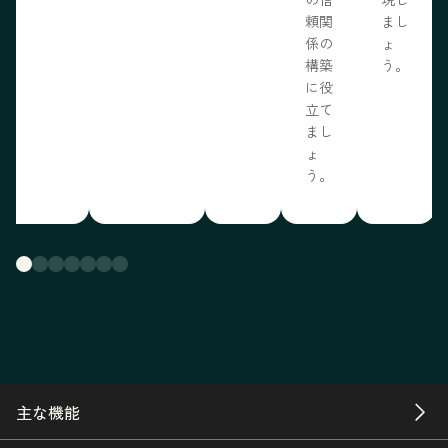
頼関
まし
係の
ょ
構築
う。
に役
立て
まし
ょ
う。
主な機能