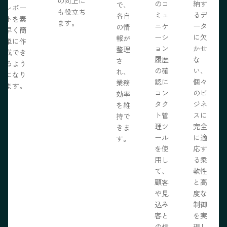
の向上に
のコ
納す
で、
レポー
も役立ち
ミュ
るデ
各自
トを素
ます。
ニケ
ータ
の情
早く簡
ーシ
に欠
報が
単に作
ョン
かせ
整理
成でき
履歴
な
さ
るよう
の確
い、
れ、
になり
認に
個々
業務
ます。
コン
のビ
効率
タク
ジネ
を維
ト管
スに
持で
理ツ
完全
きま
ール
に適
す。
を使
応す
用し
る柔
て、
軟性
顧客
と高
や見
度な
込み
制御
客と
を実
の信
現し