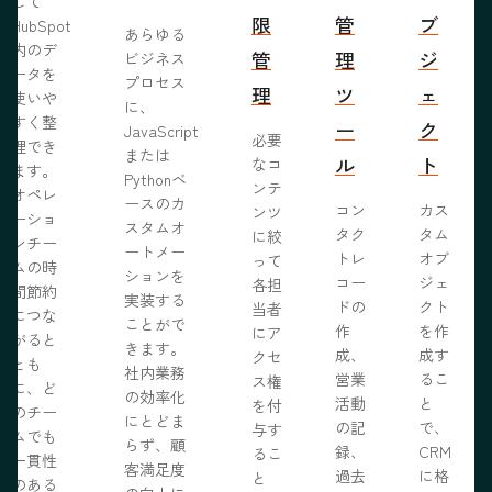
して
限
管
ブ
HubSpot
あらゆる
内のデ
管
理
ジ
ビジネス
ータを
プロセス
理
ツ
ェ
使いや
に、
すく整
ー
ク
JavaScript
必要
理でき
または
ル
ト
なコ
ます。
Pythonベ
ンテ
オペレ
ースのカ
コン
カス
ンツ
ーショ
スタムオ
タク
タム
に絞
ンチー
ートメー
トレ
オブ
って
ムの時
ションを
コー
ジェ
各担
間節約
実装する
ドの
クト
当者
につな
ことがで
作
を作
にア
がると
きます。
成、
成す
クセ
とも
社内業務
営業
るこ
ス権
に、ど
の効率化
活動
と
を付
のチー
にとどま
の記
で、
与す
ムでも
らず、顧
録、
CRM
るこ
一貫性
客満足度
過去
に格
と
のある