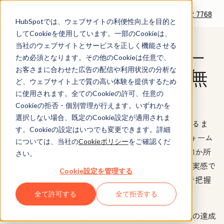
+1 888 482 7768
HubSpotでは、ウェブサイトの利便性向上を目的と
してCookieを使用しています。一部のCookieは、
当社のウェブサイトとサービスを正しく機能させる
HubSpotのカスタマー
ため必須となります。その他のCookieは任意で、
プラットフォームの無
お客さまに合わせた広告の配信や利用状況の分析な
ど、ウェブサイト上で質の高い体験を提供するため
料デモのお申し込み
に使用されます。全てのCookieの許可、任意の
Cookieの拒否・個別管理が行えます。いずれかを
選択しない場合、既定のCookie設定が適用されま
マーケティングから営業、カスタマーサービスに至るま
す。Cookieの設定はいつでも変更できます。詳細
で、AIを搭載したHubSpotのカスタマープラットフォーム
については、当社の
Cookieポリシー
をご確認くだ
には、さまざまな業務に欠かせない全てのツールが1か所
さい。
に集約されています。
使いやすく、短期間で価値を実感で
Cookie設定を管理する
きるほか、1人ひとりの顧客の全体像をチーム全体で把握
できます。
全て許可する
全て拒否する
製品デモをお申し込みいただき、意欲的な成長目標の達成