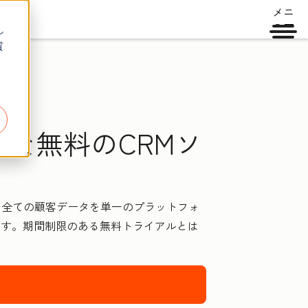
メニ
ュー
し
質
な無料のCRMソ
した全ての顧客データを単一のプラットフォ
ます。期間制限のある無料トライアルとは