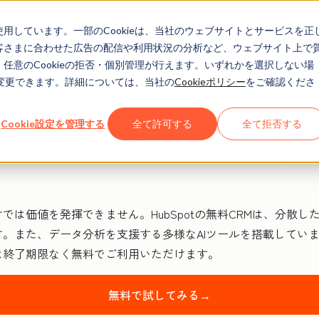
eを使用しています。一部のCookieは、当社のウェブサイトとサービスを正
お客さまに合わせた広告の配信や利用状況の分析など、ウェブサイト上で
、任意のCookieの拒否・個別管理が行えます。いずれかを選択しない場
でも変更できます。詳細については、当社の
Cookieポリシー
をご確認くださ
Cookie設定を管理する
全て許可する
全て拒否する
業やスタートアップに最適
では価値を発揮できません。HubSpotの無料CRMは、分散
。また、データ分析を支援する多様なAIツールを搭載してい
は終了期限なく無料でご利用いただけます。
無料で試してみる→