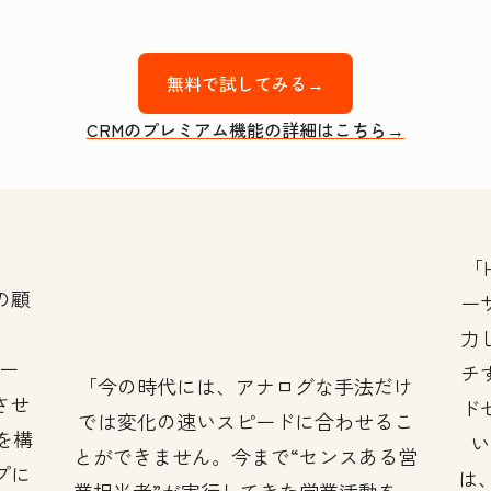
無料で試してみる→
CRMのプレミアム機能の詳細はこちら→
の顧
ー
力
ツー
チ
今の時代には、アナログな手法だけ
させ
ド
では変化の速いスピードに合わせるこ
』を構
い
とができません。今まで“センスある営
プに
は、
業担当者”が実行してきた営業活動を、