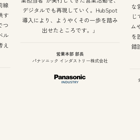
前線
な
デジタルでも再現していく。HubSpot
供す
じ
導入により、ようやくその一歩を踏み
でつ
ム
出せたところです。
ベル
を
考え
錯
営業本部 部長
パナソニック インダストリー株式会社