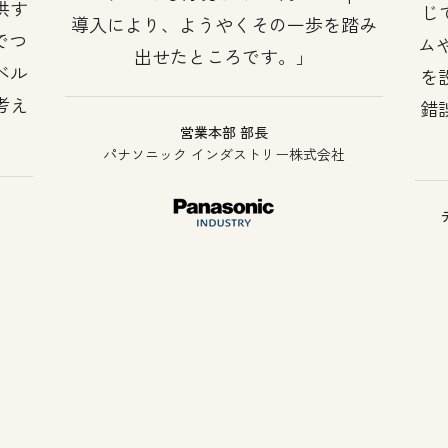
供す
じ
導入により、ようやくその一歩を踏み
でつ
ム
出せたところです。
ベル
を
考え
錯
営業本部 部長
パナソニック インダストリー株式会社