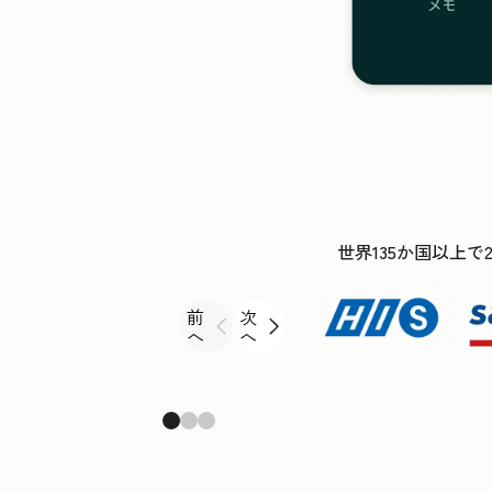
世界135か国以上で
前
次
へ
へ