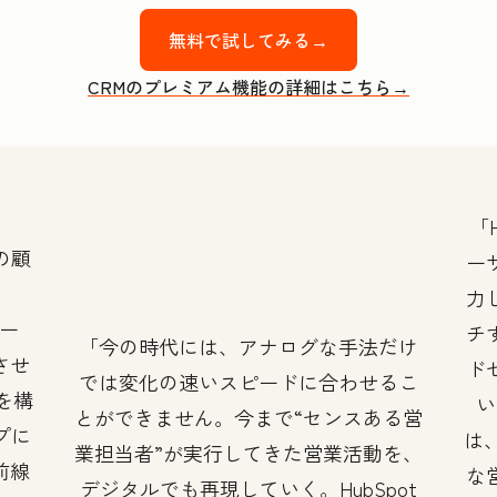
無料で試してみる→
CRMのプレミアム機能の詳細はこちら→
の顧
ー
力
ツー
チ
今の時代には、アナログな手法だけ
させ
ド
では変化の速いスピードに合わせるこ
』を構
い
とができません。今まで“センスある営
プに
は、
業担当者”が実行してきた営業活動を、
前線
な
デジタルでも再現していく。HubSpot