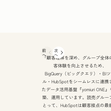
前
次
へ
へ
顧客理解を深め、グループ全体
客体験を向上させるため、
BigQuery（ビッグクエリ）・BI
ル・HubSpotをシームレスに連携
たデータ活用基盤『yomiuri ONE
築、運用しています。読売グルー
とって、HubSpotは顧客接点の最