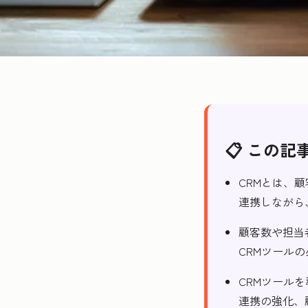
📋 この記
CRMとは、
連携しながら
顧客数や担当
CRMツール
CRMツール
連携の強化、