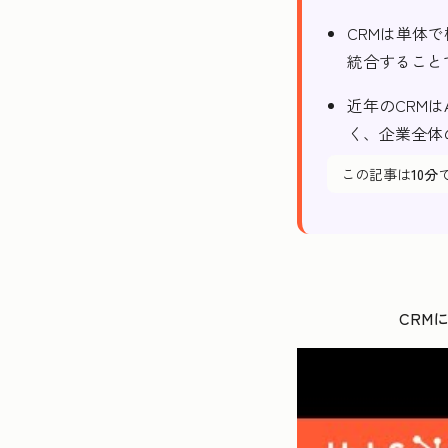
CRMは単体
統合すること
近年のCRM
く、企業全体
この記事は
10分
CRM