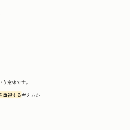
ト
いう意味です。
を重視する
考え方か