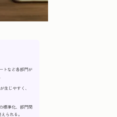
ートなど各部門が
。
界が生じやすく、
の標準化、部門間
整えられる。