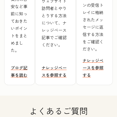
ウェブサイト
ンの受信ト
安など事
訪問者とやり
レイに格納
前に知っ
とりする方法
されたメッ
ておきた
について、ナ
セージに返
いポイン
レッジベース
信する方法
トをまと
記事でご確認
をご確認く
めまし
ください。
ださい。
た。
ナレッジベ
ブログ記
ナレッジベー
ースを参照
事を読む
スを参照する
する
よくあるご質問