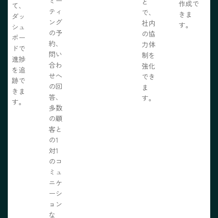
ミー
と
作成で
て、
ティ
で、
きま
ダッ
ング
社内
す。
シュ
の予
の協
ボー
約、
力体
ドで
問い
制を
進捗
合わ
強化
を追
せへ
でき
跡で
の回
ま
きま
答、
す。
す。
多数
の顧
客と
の1
対1
のコ
ミュ
ニケ
ーシ
ョン
な