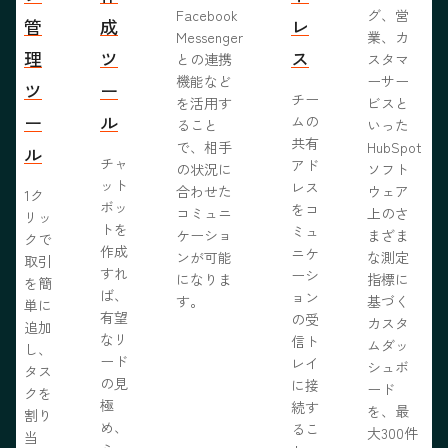
Facebook
グ、営
管
成
レ
Messenger
業、カ
理
ツ
ス
との連携
スタマ
機能など
ーサー
ツ
ー
チー
を活用す
ビスと
ー
ル
ムの
ること
いった
共有
で、相手
HubSpot
ル
チャ
アド
の状況に
ソフト
ット
レス
合わせた
ウェア
1ク
ボッ
をコ
コミュニ
上のさ
リッ
トを
ミュ
ケーショ
まざま
クで
作成
ニケ
ンが可能
な測定
取引
すれ
ーシ
になりま
指標に
を簡
ば、
ョン
す。
基づく
単に
有望
の受
カスタ
追加
なリ
信ト
ムダッ
し、
ード
レイ
シュボ
タス
の見
に接
ード
クを
極
続す
を、最
割り
め、
るこ
大300件
当