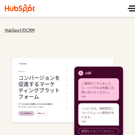
HubSpotのCRM