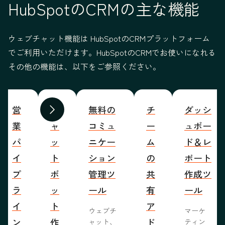
HubSpotのCRMの主な機能
ウェブチャット機能は HubSpotのCRMプラットフォーム
でご利用いただけます。HubSpotのCRMでお使いになれる
その他の機能は、以下をご参照ください。
営
チ
無料の
チ
ダッシ
前へ
次へ
業
ャ
コミュ
ー
ュボー
パ
ッ
ニケー
ム
ド＆レ
イ
ト
ション
の
ポート
プ
ボ
管理ツ
共
作成ツ
ラ
ッ
ール
有
ール
イ
ト
ア
ウェブチ
マーケ
ン
作
ド
ャット、
ティン