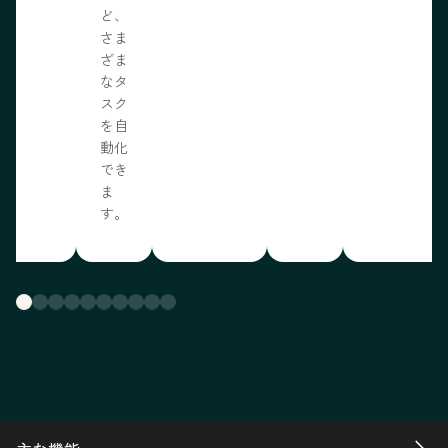
ど、
さま
ざま
なタ
スク
を自
動化
でき
ま
す。