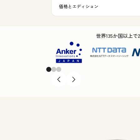
価格とエディション
世界135か国以上で
Previous
Next