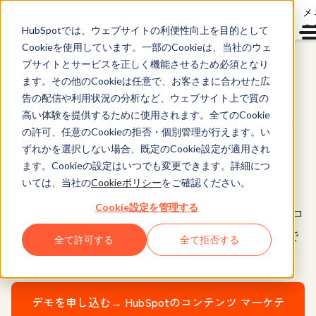
メ
ュ
HubSpotでは、ウェブサイトの利便性向上を目的として
Cookieを使用しています。一部のCookieは、当社のウェ
ブサイトとサービスを正しく機能させるため必須となり
Content Hub™
ます。その他のCookieは任意で、お客さまに合わせた広
告の配信や利用状況の分析など、ウェブサイト上で質の
コンテンツマーケティ
高い体験を提供するために使用されます。全てのCookie
の許可、任意のCookieの拒否・個別管理が行えます。い
ングソフトウェア
ずれかを選択しない場合、既定のCookie設定が適用され
ます。Cookieの設定はいつでも変更できます。詳細につ
いては、当社の
Cookieポリシー
をご確認ください。
Cookie設定を管理する
AI搭載のコンテンツ作成ツールとCMSがあれば、コ
ンテンツの作成、再利用、管理まで、全て1か所で
全て許可する
全て拒否する
完結します。
デモを申し込む→
HubSpotのコンテンツ マーケテ