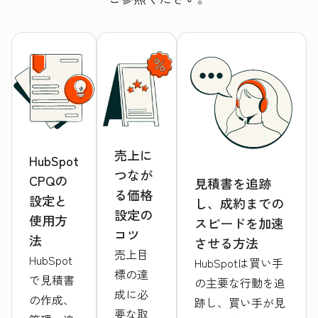
売上に
HubSpot
つなが
CPQの
見積書を追跡
る価格
設定と
し、成約までの
設定の
使用方
スピードを加速
コツ
法
させる方法
売上目
HubSpot
HubSpotは買い手
標の達
で見積書
の主要な行動を追
成に必
の作成、
跡し、買い手が見
要な取