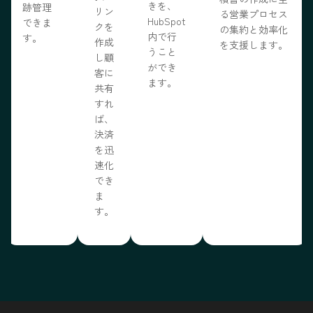
きを、
跡管理
リン
る営業プロセス
HubSpot
できま
クを
の集約と効率化
内で行
す。
作成
を支援します。
うこと
し顧
ができ
客に
ます。
共有
すれ
ば、
決済
を迅
速化
でき
ま
す。