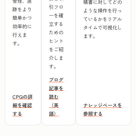
管理、追
積書に対してどの
引フロ
跡をより
ような操作を行っ
ーを確
簡単かつ
ているかをリアル
立する
効率的に
タイムで可視化し
ための
行えま
ます。
ヒント
す。
をご紹
介しま
す。
ブログ
記事を
CPQの詳
読む
細を確認
（英
ナレッジベースを
する
語）
参照する