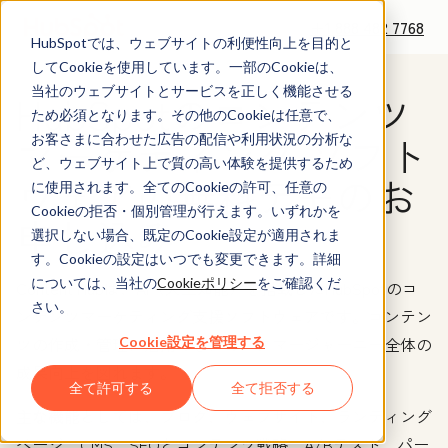
+1 888 482 7768
HubSpotでは、ウェブサイトの利便性向上を目的と
してCookieを使用しています。一部のCookieは、
当社のウェブサイトとサービスを正しく機能させる
HubSpotのコンテンツ
ため必須となります。その他のCookieは任意で、
マーケティング ソフト
お客さまに合わせた広告の配信や利用状況の分析な
ど、ウェブサイト上で質の高い体験を提供するため
ウェアの無料デモのお
に使用されます。全てのCookieの許可、任意の
Cookieの拒否・個別管理が行えます。いずれかを
申し込み
選択しない場合、既定のCookie設定が適用されま
す。Cookieの設定はいつでも変更できます。詳細
については、当社の
Cookieポリシー
をご確認くだ
Content Hubは、AI（人工知能）を搭載したHubSpotのコ
さい。
ンテンツマーケティング支援ソフトウェアです。コンテン
ツの作成・管理に活用でき、カスタマージャーニー全体の
Cookie設定を管理する
成果向上を図れます。
全て許可する
全て拒否する
主な機能
としては、ブログ、ウェブサイト、ランディング
ページ、CMS、SEOとコンテンツ戦略、A/Bテスト、パー